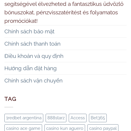
segítségével élvezheted a fantasztikus üdvözlő
bónuszokat, pénzvisszatérítést és folyamatos
promóciókat!
Chính sách bảo mật
Chính sách thanh toán
Điều khoản và quy định
Hướng dẫn đặt hàng
Chính sách vận chuyển
TAG
1redbet argentina
888starz
Access
Bet365
casino ace game
casino kun aguero
casino paypal