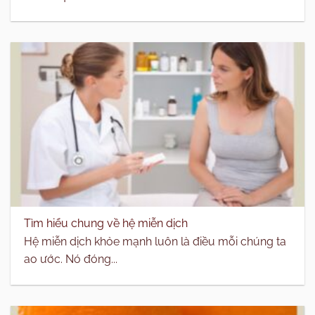
Tìm hiểu chung về hệ miễn dịch
Hệ miễn dịch khỏe mạnh luôn là điều mỗi chúng ta
ao ước. Nó đóng...