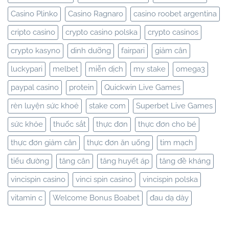
Casino Plinko
Casino Ragnaro
casino roobet argentina
cripto casino
crypto casino polska
crypto casinos
crypto kasyno
dinh dưỡng
fairpari
giảm cân
luckypari
melbet
miễn dịch
my stake
omega3
paypal casino
protein
Quickwin Live Games
rèn luyện sức khoẻ
stake com
Superbet Live Games
sức khỏe
thuốc sắt
thực đơn
thực đơn cho bé
thực đơn giảm cân
thực đơn ăn uống
tim mạch
tiểu đường
tăng cân
tăng huyết áp
tăng đề kháng
vincispin casino
vinci spin casino
vincispin polska
vitamin c
Welcome Bonus Boabet
đau dạ dày