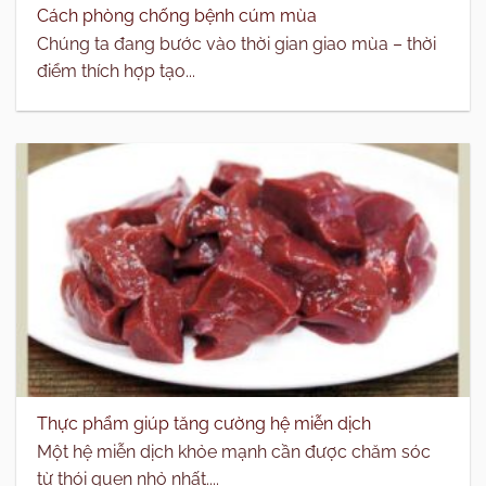
Cách phòng chống bệnh cúm mùa
Chúng ta đang bước vào thời gian giao mùa – thời
điểm thích hợp tạo...
Thực phẩm giúp tăng cường hệ miễn dịch
Một hệ miễn dịch khỏe mạnh cần được chăm sóc
từ thói quen nhỏ nhất....