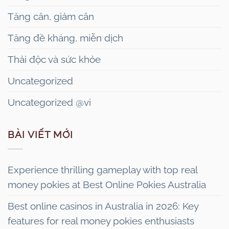
Tăng cân, giảm cân
Tăng đề kháng, miễn dịch
Thải độc và sức khỏe
Uncategorized
Uncategorized @vi
BÀI VIẾT MỚI
Experience thrilling gameplay with top real
money pokies at Best Online Pokies Australia
Best online casinos in Australia in 2026: Key
features for real money pokies enthusiasts