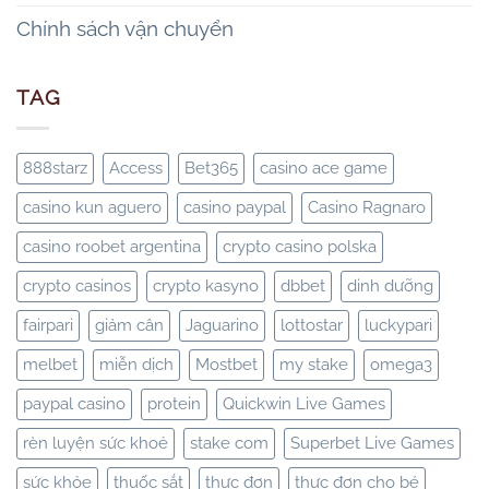
Chính sách vận chuyển
TAG
888starz
Access
Bet365
casino ace game
casino kun aguero
casino paypal
Casino Ragnaro
casino roobet argentina
crypto casino polska
crypto casinos
crypto kasyno
dbbet
dinh dưỡng
fairpari
giảm cân
Jaguarino
lottostar
luckypari
melbet
miễn dịch
Mostbet
my stake
omega3
paypal casino
protein
Quickwin Live Games
rèn luyện sức khoẻ
stake com
Superbet Live Games
sức khỏe
thuốc sắt
thực đơn
thực đơn cho bé