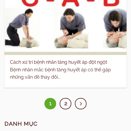
Cách xử trí bệnh nhân tăng huyết áp đột ngột
Bệnh nhân mắc bệnh tăng huyết áp có thể gặp
những vấn đề thay đổi...
1
2
DANH MỤC