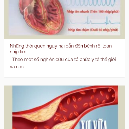
Những thói quen nguy hại dẫn đến bệnh rối loạn
nhịp tim
Theo một số nghiên cứu của tổ chức y tế thế giới
và các...