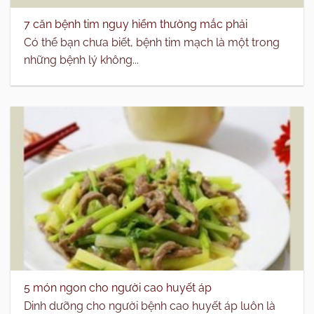
7 căn bệnh tim nguy hiểm thường mắc phải
Có thể bạn chưa biết, bệnh tim mạch là một trong
những bệnh lý không...
5 món ngon cho người cao huyết áp
Dinh dưỡng cho người bệnh cao huyết áp luôn là