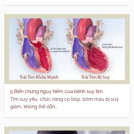
5 Biến chứng nguy hiểm của bệnh suy tim
Tim suy yếu, chức năng co bóp, bơm máu bị suy
giảm, không thể dẫn...