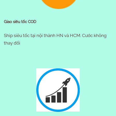
Giao siêu tốc COD
Ship siêu tốc tại nội thành HN và HCM. Cước không
thay đổi