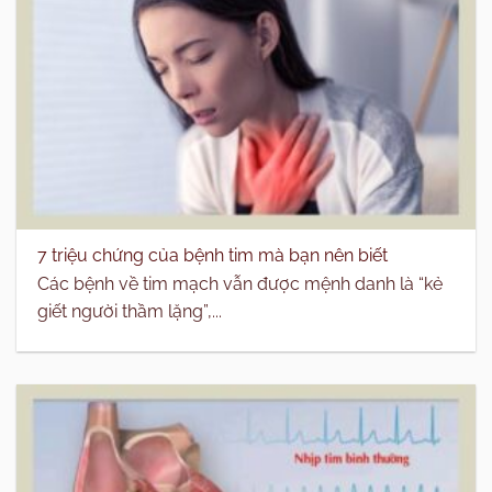
7 triệu chứng của bệnh tim mà bạn nên biết
Các bệnh về tim mạch vẫn được mệnh danh là “kẻ
giết người thầm lặng”,...