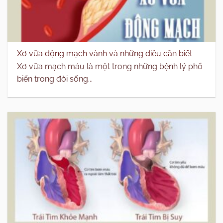
Xơ vữa động mạch vành và những điều cần biết
Xơ vữa mạch máu là một trong những bệnh lý phổ
biến trong đời sống...