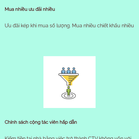
Mua nhiều ưu đãi nhiều
Ưu đãi kép khi mua số lượng. Mua nhiều chiết khấu nhiều
Chính sách cộng tác viên hấp dẫn
Kiếm tiền tại nhà bằng việc trở thành CTV không vốn với