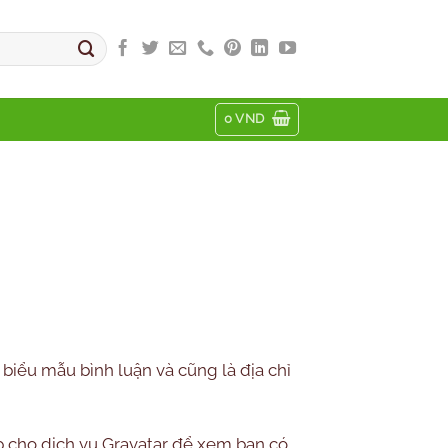
0
VND
g biểu mẫu bình luận và cũng là địa chỉ
ấp cho dịch vụ Gravatar để xem bạn có