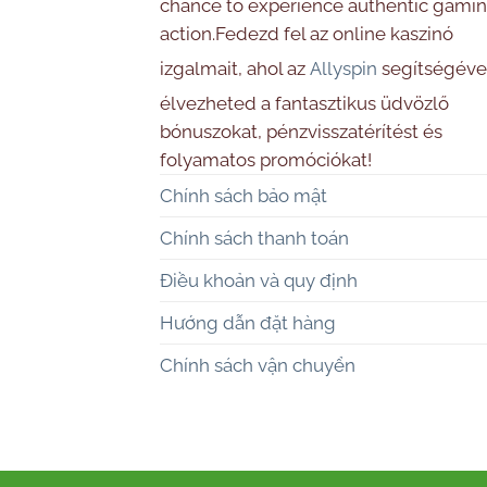
chance to experience authentic gami
action.Fedezd fel az online kaszinó
izgalmait, ahol az
Allyspin
segítségéve
élvezheted a fantasztikus üdvözlő
bónuszokat, pénzvisszatérítést és
folyamatos promóciókat!
Chính sách bảo mật
Chính sách thanh toán
Điều khoản và quy định
Hướng dẫn đặt hàng
Chính sách vận chuyển