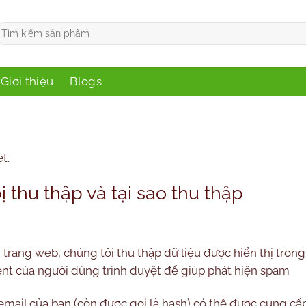
ìm
iếm:
Giới thiệu
Blogs
t.
 thu thập và tại sao thu thập
n trang web, chúng tôi thu thập dữ liệu được hiển thị tron
gent của người dùng trình duyệt để giúp phát hiện spam
 email của bạn (còn được gọi là hash) có thể được cung c