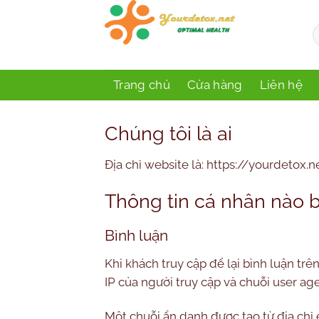
Bỏ
qua
T
k
nội
dung
Trang chủ
Cửa hàng
Liên hệ
Chúng tôi là ai
Địa chỉ website là: https://yourdetox.ne
Thông tin cá nhân nào bị
Bình luận
Khi khách truy cập để lại bình luận trê
IP của người truy cập và chuỗi user a
Một chuỗi ẩn danh được tạo từ địa chỉ