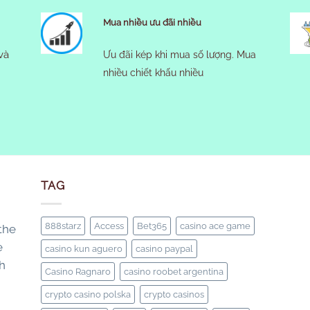
Mua nhiều ưu đãi nhiều
và
Ưu đãi kép khi mua số lượng. Mua
nhiều chiết khấu nhiều
TAG
888starz
Access
Bet365
casino ace game
the
e
casino kun aguero
casino paypal
th
Casino Ragnaro
casino roobet argentina
crypto casino polska
crypto casinos