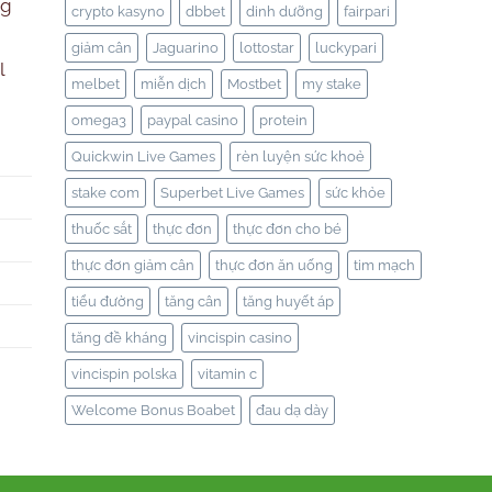
ng
crypto kasyno
dbbet
dinh dưỡng
fairpari
giảm cân
Jaguarino
lottostar
luckypari
l
melbet
miễn dịch
Mostbet
my stake
omega3
paypal casino
protein
Quickwin Live Games
rèn luyện sức khoẻ
stake com
Superbet Live Games
sức khỏe
thuốc sắt
thực đơn
thực đơn cho bé
thực đơn giảm cân
thực đơn ăn uống
tim mạch
tiểu đường
tăng cân
tăng huyết áp
tăng đề kháng
vincispin casino
vincispin polska
vitamin c
Welcome Bonus Boabet
đau dạ dày