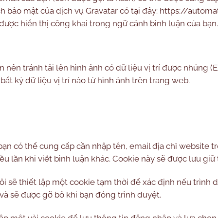
 bảo mật của dịch vụ Gravatar có tại đây: https://automa
 được hiển thị công khai trong ngữ cảnh bình luận của bạn.
n nên tránh tải lên hình ảnh có dữ liệu vị trí được nhúng 
ất kỳ dữ liệu vị trí nào từ hình ảnh trên trang web.
bạn có thể cung cấp cần nhập tên, email địa chỉ website 
u lần khi viết bình luận khác. Cookie này sẽ được lưu gi
i sẽ thiết lập một cookie tạm thời để xác định nếu trình
à sẽ được gỡ bỏ khi bạn đóng trình duyệt.
lập một vài cookie để lưu thông tin đăng nhập và lựa chọn