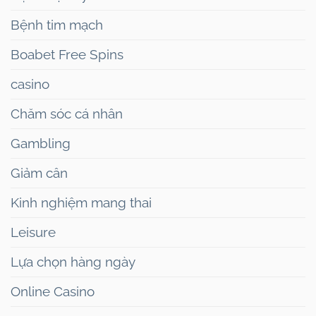
Bệnh tim mạch
Boabet Free Spins
casino
Chăm sóc cá nhân
Gambling
Giảm cân
Kinh nghiệm mang thai
Leisure
Lựa chọn hàng ngày
Online Casino