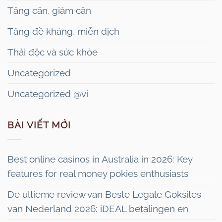
Tăng cân, giảm cân
Tăng đề kháng, miễn dịch
Thải độc và sức khỏe
Uncategorized
Uncategorized @vi
BÀI VIẾT MỚI
Best online casinos in Australia in 2026: Key
features for real money pokies enthusiasts
De ultieme review van Beste Legale Goksites
van Nederland 2026: iDEAL betalingen en