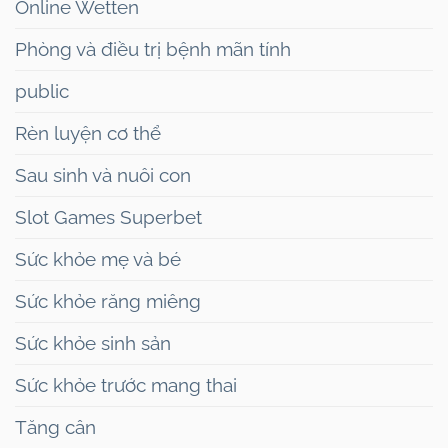
Online Wetten
Phòng và điều trị bệnh mãn tính
public
Rèn luyện cơ thể
Sau sinh và nuôi con
Slot Games Superbet
Sức khỏe mẹ và bé
Sức khỏe răng miêng
Sức khỏe sinh sản
Sức khỏe trước mang thai
Tăng cân