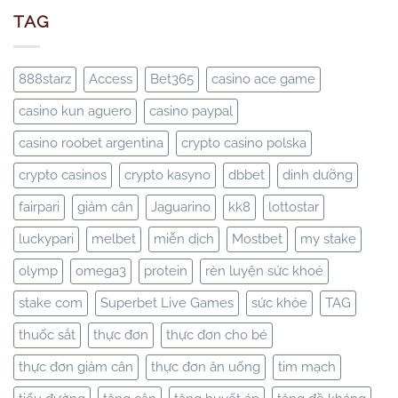
TAG
888starz
Access
Bet365
casino ace game
casino kun aguero
casino paypal
casino roobet argentina
crypto casino polska
crypto casinos
crypto kasyno
dbbet
dinh dưỡng
fairpari
giảm cân
Jaguarino
kk8
lottostar
luckypari
melbet
miễn dịch
Mostbet
my stake
olymp
omega3
protein
rèn luyện sức khoẻ
stake com
Superbet Live Games
sức khỏe
TAG
thuốc sắt
thực đơn
thực đơn cho bé
thực đơn giảm cân
thực đơn ăn uống
tim mạch