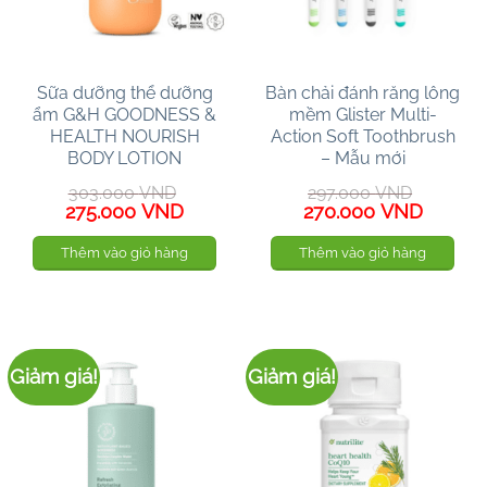
Sữa dưỡng thể dưỡng
Bàn chải đánh răng lông
ẩm G&H GOODNESS &
mềm Glister Multi-
HEALTH NOURISH
Action Soft Toothbrush
BODY LOTION
– Mẫu mới
303.000
VND
297.000
VND
Giá
Giá
Giá
Giá
275.000
VND
270.000
VND
gốc
hiện
gốc
hiện
là:
tại
là:
tại
Thêm vào giỏ hàng
Thêm vào giỏ hàng
303.000 VND.
là:
297.000 VND.
là:
275.000 VND.
270.00
Giảm giá!
Giảm giá!