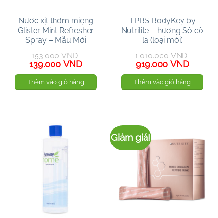
Nước xịt thơm miệng
TPBS BodyKey by
Glister Mint Refresher
Nutrilite – hương Sô cô
Spray – Mẫu Mới
la (loại mới)
153.000
VND
1.010.000
VND
Giá
Giá
Giá
Giá
139.000
VND
919.000
VND
gốc
hiện
gốc
hiện
là:
tại
là:
tại
Thêm vào giỏ hàng
Thêm vào giỏ hàng
153.000 VND.
là:
1.010.000 VND.
là:
139.000 VND.
919.00
Giảm giá!