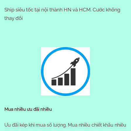
Ship siêu tốc tại nội thành HN và HCM. Cước không
thay đổi
Mua nhiều ưu đãi nhiều
Ưu đãi kép khi mua số lượng. Mua nhiều chiết khấu nhiều