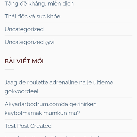
Tăng đề kháng, miễn dịch
Thải độc và sức khỏe
Uncategorized
Uncategorized @vi
BÀI VIẾT MỚI
Jaag de roulette adrenaline na je ultieme
gokvoordeel
Akyarlarbodrum.com’da gezinirken
kaybolmamak mümkün mü?
Test Post Created