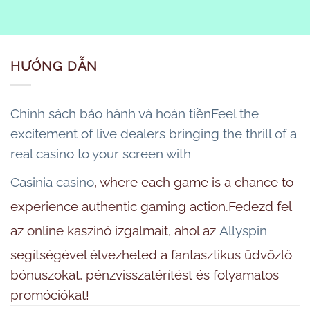
HƯỚNG DẪN
Chính sách bảo hành và hoàn tiềnFeel the
excitement of live dealers bringing the thrill of a
real casino to your screen with
Casinia casino
, where each game is a chance to
experience authentic gaming action.Fedezd fel
az online kaszinó izgalmait, ahol az
Allyspin
segítségével élvezheted a fantasztikus üdvözlő
bónuszokat, pénzvisszatérítést és folyamatos
promóciókat!