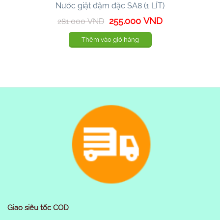
Nước giặt đậm đặc SA8 (1 LÍT)
Giá
Giá
255.000
VND
281.000
VND
gốc
hiện
là:
tại
Thêm vào giỏ hàng
281.000 VND.
là:
255.000 VND.
Giao siêu tốc COD