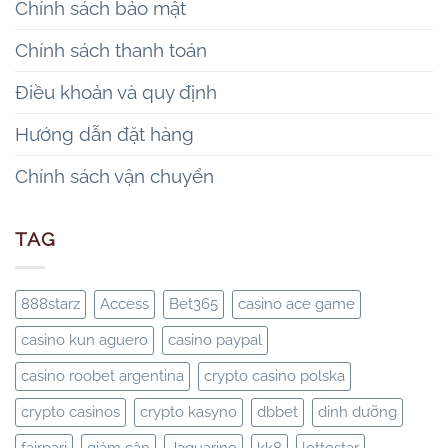
Chính sách bảo mật
Chính sách thanh toán
Điều khoản và quy định
Hướng dẫn đặt hàng
Chính sách vận chuyển
TAG
888starz
Access
Bet365
casino ace game
casino kun aguero
casino paypal
casino roobet argentina
crypto casino polska
crypto casinos
crypto kasyno
dbbet
dinh dưỡng
fairpari
giảm cân
Jaguarino
kk8
lottostar