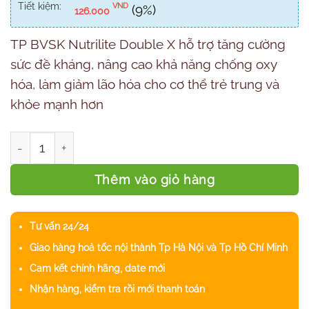
Tiết kiệm:
VND
(9%)
126.000
TP BVSK Nutrilite Double X hỗ trợ tăng cường
sức đề kháng, nâng cao khả năng chống oxy
hóa, làm giảm lão hóa cho cơ thể trẻ trung và
khỏe mạnh hơn
TP BVSK Nutrilite Double X (không khay) số lượng
Thêm vào giỏ hàng
Tư vấn 24/24
Giao hàng hoả tốc nội thành Tp Hà Nội và Tp Hồ Chí Minh
Cam kết chính hãng, date mới
Nhận hàng, kiểm tra rồi mới thanh toán