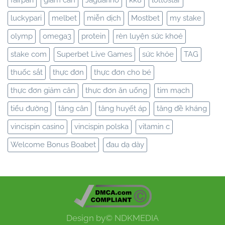
luckypari
melbet
miễn dịch
Mostbet
my stake
olymp
omega3
protein
rèn luyện sức khoẻ
stake com
Superbet Live Games
sức khỏe
TAG
thuốc sắt
thực đơn
thực đơn cho bé
thực đơn giảm cân
thực đơn ăn uống
tim mạch
tiểu đường
tăng cân
tăng huyết áp
tăng đề kháng
vincispin casino
vincispin polska
vitamin c
Welcome Bonus Boabet
đau dạ dày
Design by©
NDKMEDIA