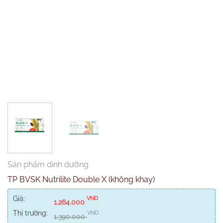
Sản phẩm dinh dưỡng
TP BVSK Nutrilite Double X (không khay)
Giá:
VND
1.264.000
Thị trường:
VND
1.390.000