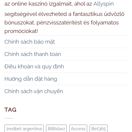
az online kaszinó izgalmait, ahol az
Allyspin
segítségével élvezheted a fantasztikus üdvözlő
bónuszokat, pénzvisszatérítést és folyamatos
promóciókat!
Chính sách bảo mật
Chính sách thanh toán
Điều khoản và quy định
Hướng dẫn đặt hàng
Chính sách vận chuyển
TAG
1redbet argentina
888starz
Access
Bet365