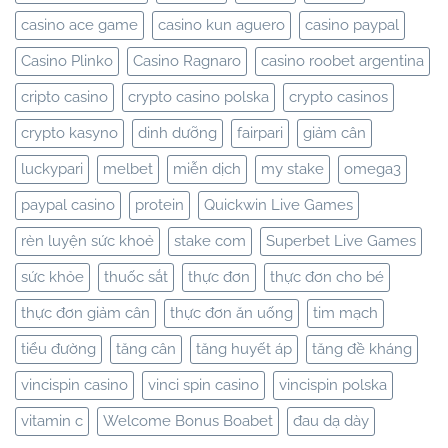
casino ace game
casino kun aguero
casino paypal
Casino Plinko
Casino Ragnaro
casino roobet argentina
cripto casino
crypto casino polska
crypto casinos
crypto kasyno
dinh dưỡng
fairpari
giảm cân
luckypari
melbet
miễn dịch
my stake
omega3
paypal casino
protein
Quickwin Live Games
rèn luyện sức khoẻ
stake com
Superbet Live Games
sức khỏe
thuốc sắt
thực đơn
thực đơn cho bé
thực đơn giảm cân
thực đơn ăn uống
tim mạch
tiểu đường
tăng cân
tăng huyết áp
tăng đề kháng
vincispin casino
vinci spin casino
vincispin polska
vitamin c
Welcome Bonus Boabet
đau dạ dày