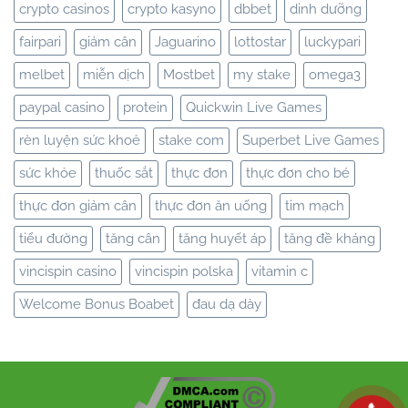
crypto casinos
crypto kasyno
dbbet
dinh dưỡng
fairpari
giảm cân
Jaguarino
lottostar
luckypari
melbet
miễn dịch
Mostbet
my stake
omega3
paypal casino
protein
Quickwin Live Games
rèn luyện sức khoẻ
stake com
Superbet Live Games
sức khỏe
thuốc sắt
thực đơn
thực đơn cho bé
thực đơn giảm cân
thực đơn ăn uống
tim mạch
tiểu đường
tăng cân
tăng huyết áp
tăng đề kháng
vincispin casino
vincispin polska
vitamin c
Welcome Bonus Boabet
đau dạ dày