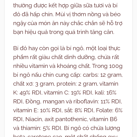
thường được kết hợp giữa sữa tươi và bí
đỏ đã hấp chín. Mùi vị thơm nồng và béo
ngậy của món ăn này chắc chắn sẽ hỗ trợ
bạn hiệu quả trong quá trình tăng cân.
Bí đỏ hay còn gọi là bí ngô, một loại thực
phẩm rất giàu chất dinh dưỡng, chứa rất
nhiều vitamin và khoáng chất. Trong 100g
bí ngô nấu chín cung cấp: carbs: 12 gram,
chất xơ: 3 gram, protein: 2 gram, vitamin
K: 49% RDI, vitamin C: 19% RDI, kali: 16%
RDI, Đồng, mangan và riboflavin: 11% RDI,
vitamin E: 10% RDI, sắt: 8% RDI, Folate: 6%
RDI, Niacin, axit pantothenic, vitamin B6
và thiamin: 5% RDI. Bí ngô có chứa lượng
beta-carotene cao, một chất chống oxy