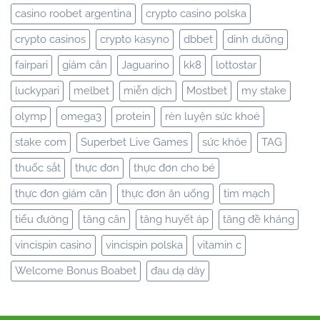
casino roobet argentina
crypto casino polska
crypto casinos
crypto kasyno
dbbet
dinh dưỡng
fairpari
giảm cân
Jaguarino
kk8
lottostar
luckypari
melbet
miễn dịch
Mostbet
my stake
olymp
omega3
protein
rèn luyện sức khoẻ
stake com
Superbet Live Games
sức khỏe
TAG
thuốc sắt
thực đơn
thực đơn cho bé
thực đơn giảm cân
thực đơn ăn uống
tim mạch
tiểu đường
tăng cân
tăng huyết áp
tăng đề kháng
vincispin casino
vincispin polska
vitamin c
Welcome Bonus Boabet
đau dạ dày