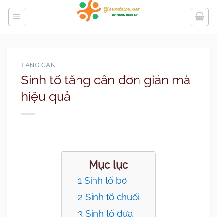
Bỏ
qua
nội
dung
TĂNG CÂN
Sinh tố tăng cân đơn giản mà
hiệu quả
Mục lục
1 Sinh tố bơ
2 Sinh tố chuối
3 Sinh tố dừa