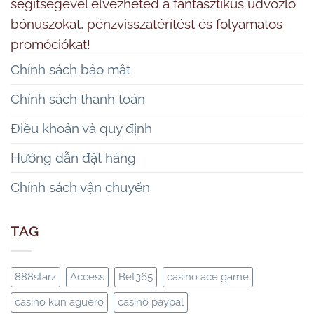
segítségével élvezheted a fantasztikus üdvözlő
bónuszokat, pénzvisszatérítést és folyamatos
promóciókat!
Chính sách bảo mật
Chính sách thanh toán
Điều khoản và quy định
Hướng dẫn đặt hàng
Chính sách vận chuyển
TAG
888starz
Access
Bet365
casino ace game
casino kun aguero
casino paypal