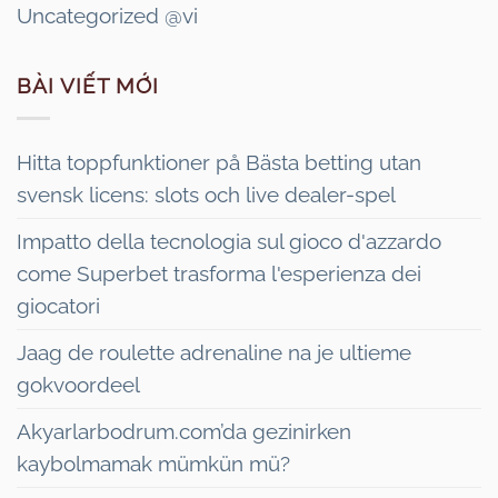
Uncategorized @vi
BÀI VIẾT MỚI
Hitta toppfunktioner på Bästa betting utan
svensk licens: slots och live dealer-spel
Impatto della tecnologia sul gioco d'azzardo
come Superbet trasforma l'esperienza dei
giocatori
Jaag de roulette adrenaline na je ultieme
gokvoordeel
Akyarlarbodrum.com’da gezinirken
kaybolmamak mümkün mü?