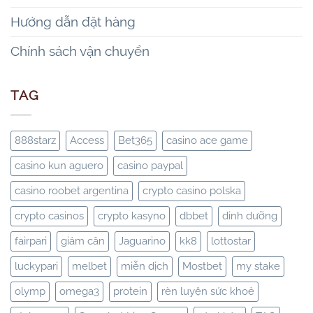
Hướng dẫn đặt hàng
Chính sách vận chuyển
TAG
888starz
Access
Bet365
casino ace game
casino kun aguero
casino paypal
casino roobet argentina
crypto casino polska
crypto casinos
crypto kasyno
dbbet
dinh dưỡng
fairpari
giảm cân
Jaguarino
kk8
lottostar
luckypari
melbet
miễn dịch
Mostbet
my stake
olymp
omega3
protein
rèn luyện sức khoẻ