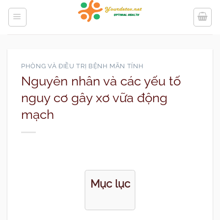
Bỏ
qua
nội
dung
PHÒNG VÀ ĐIỀU TRỊ BỆNH MÃN TÍNH
Nguyên nhân và các yếu tố
nguy cơ gây xơ vữa động
mạch
Mục lục