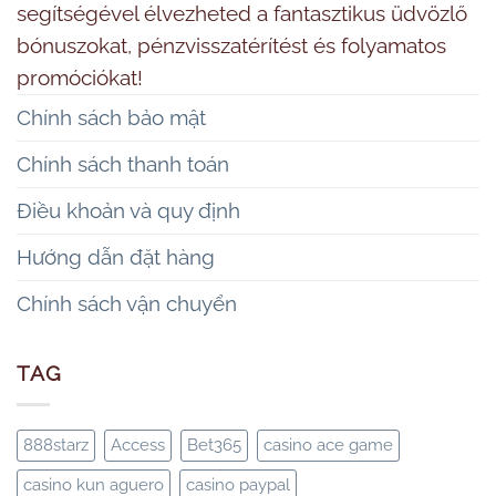
segítségével élvezheted a fantasztikus üdvözlő
bónuszokat, pénzvisszatérítést és folyamatos
promóciókat!
Chính sách bảo mật
Chính sách thanh toán
Điều khoản và quy định
Hướng dẫn đặt hàng
Chính sách vận chuyển
TAG
888starz
Access
Bet365
casino ace game
casino kun aguero
casino paypal