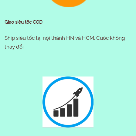
Giao siêu tốc COD
Ship siêu tốc tại nội thành HN và HCM. Cước không
thay đổi