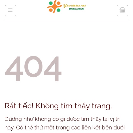
Bỏ
qua
nội
dung
404
Rất tiếc! Không tìm thấy trang.
Dường như không có gì được tìm thấy tại vị trí
này. Có thể thử một trong các liên kết bên dưới