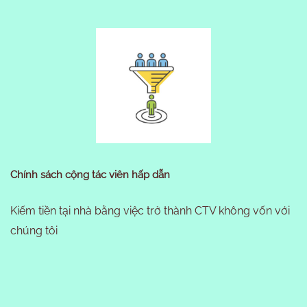
Chính sách cộng tác viên hấp dẫn
Kiếm tiền tại nhà bằng việc trở thành CTV không vốn với
chúng tôi